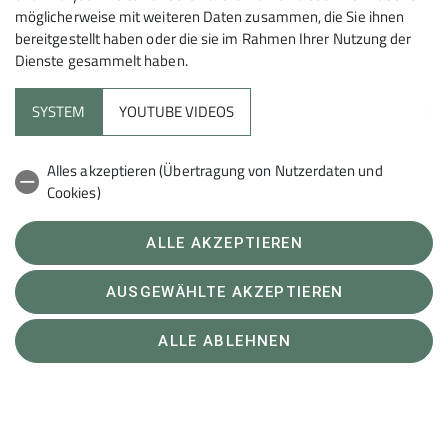
möglicherweise mit weiteren Daten zusammen, die Sie ihnen
Sektion
bereitgestellt haben oder die sie im Rahmen Ihrer Nutzung der
Dienste gesammelt haben.
Partner
SYSTEM
YOUTUBE VIDEOS
Netzwerk
Alles akzeptieren (Übertragung von Nutzerdaten und
Cookies)
Sektion Schorndorf des Deutschen Alpenvereins e.V.
Cookie Beschreibung
ALLE AKZEPTIEREN
Richard-Kapphan-Str. 10
Verwendete Cookies
73614 Schorndorf
Telefon +49718121999
AUSGEWÄHLTE AKZEPTIEREN
ALLE ABLEHNEN
Kontakt
Impressum
Datenschutz
Datenschutz-Einstellungen