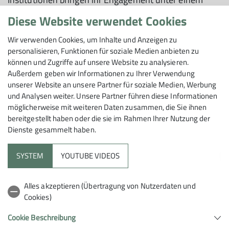
Dach zusammen und setzen sich für eine lebhafte
Diese Website verwendet Cookies
Demokratie, mehr Zusammenhalt und Bewusstsein
über globale Verantwortung, soziale Gerechtigkeit und
Wir verwenden Cookies, um Inhalte und Anzeigen zu
Klimaschutz ein.
personalisieren, Funktionen für soziale Medien anbieten zu
können und Zugriffe auf unsere Website zu analysieren.
Außerdem geben wir Informationen zu Ihrer Verwendung
zur Website
unserer Website an unsere Partner für soziale Medien, Werbung
und Analysen weiter. Unsere Partner führen diese Informationen
möglicherweise mit weiteren Daten zusammen, die Sie ihnen
bereitgestellt haben oder die sie im Rahmen Ihrer Nutzung der
Dienste gesammelt haben.
SYSTEM
YOUTUBE VIDEOS
Sektion
Alles akzeptieren (Übertragung von Nutzerdaten und
Cookies)
Partner
Cookie Beschreibung
Netzwerk