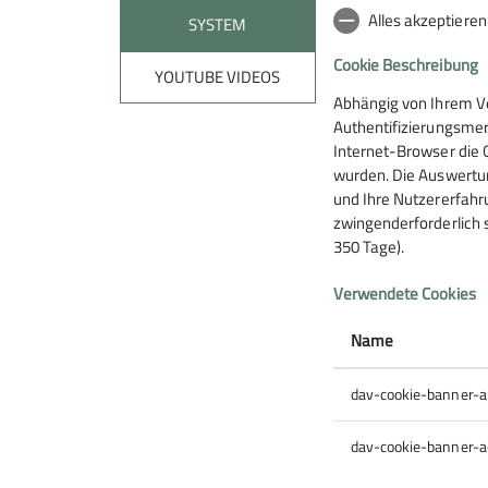
Alles akzeptiere
SYSTEM
Cookie Beschreibung
YOUTUBE VIDEOS
Abhängig von Ihrem V
Authentifizierungsmer
Internet-Browser die 
wurden. Die Auswertun
und Ihre Nutzererfahru
zwingenderforderlich 
350 Tage).
Verwendete Cookies
Sektion
Part
Name
Geschäftsstelle
DIMB IG 
dav-cookie-banner-
Mitglied werden
Freeride
Der DAV
dav-cookie-banner-a
AGB