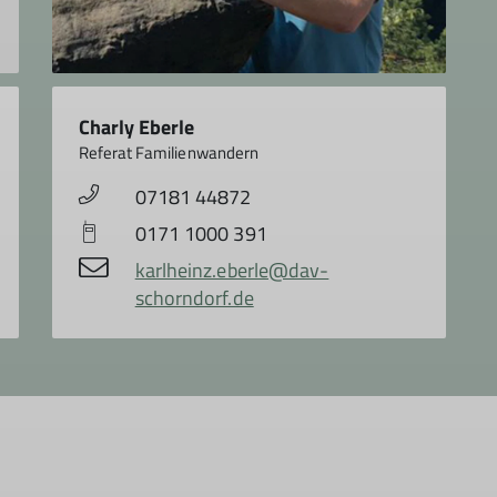
Charly Eberle
Referat Familienwandern
07181 44872
0171 1000 391
karlheinz.eberle@dav-
schorndorf.de