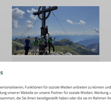
Kletterfüchse
Tourenberichte
Klettern
es
Ausflug Jugendklettergruppe „Die
ersonalisieren, Funktionen für soziale Medien anbieten zu können und 
Kletterfüchse“
ng unserer Website an unsere Partner für soziale Medien, Werbung un
16.11.2025
sammen, die Sie ihnen bereitgestellt haben oder die sie im Rahmen I
Die JKG „Die Kletterfüchse“ waren mit 9
Teilnehmern auf einem Bergausflug im