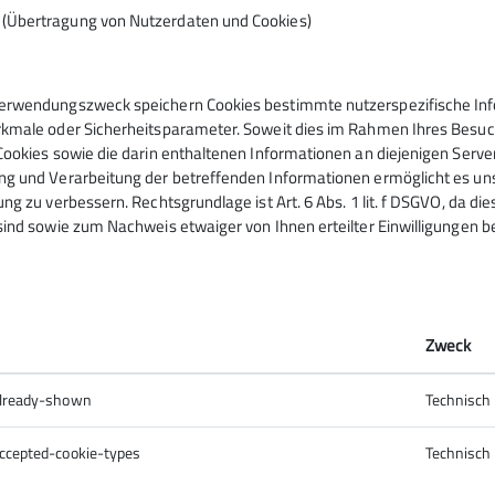
Rofangebirge in Tirol.
n (Übertragung von Nutzerdaten und Cookies)
mehr erfahren
erwendungszweck speichern Cookies bestimmte nutzerspezifische Info
kmale oder Sicherheitsparameter. Soweit dies im Rahmen Ihres Besuchs
Cookies sowie die darin enthaltenen Informationen an diejenigen Serve
g und Verarbeitung der betreffenden Informationen ermöglicht es uns,
ng zu verbessern. Rechtsgrundlage ist Art. 6 Abs. 1 lit. f DSGVO, da di
sind sowie zum Nachweis etwaiger von Ihnen erteilter Einwilligungen b
ner
Netzwerk
Zweck
Rems-Murr
Schorndorf handelt
already-shown
Technisch
 Mountain Fahrradwelt GmbH
ccepted-cookie-types
Technisch