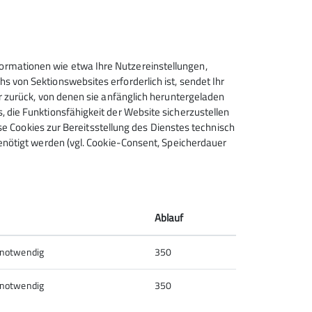
rmationen wie etwa Ihre Nutzereinstellungen,
 von Sektionswebsites erforderlich ist, sendet Ihr
r zurück, von denen sie anfänglich heruntergeladen
 die Funktionsfähigkeit der Website sicherzustellen
ese Cookies zur Bereitsstellung des Dienstes technisch
enötigt werden (vgl. Cookie-Consent, Speicherdauer
Sektion Schorndorf des
Deutschen Alpenvereins e.V.
Ablauf
Richard-Kapphan-Str. 10
 notwendig
350
73614 Schorndorf
Telefon +49718121999
 notwendig
350