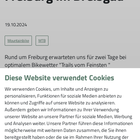
19.10.2024
Mountainbike
MTB
Rund um Freiburg erwarteten uns für zwei Tage bei
optimalem Bikewetter "Trails vom Feinsten "
Diese Website verwendet Cookies
Wir verwenden Cookies, um Inhalte und Anzeigen zu
personalisieren, Funktionen für soziale Medien anbieten zu
können und Zugriffe auf unsere Website zu analysieren.
So macht die letzte Ausfahrt in diesem Jahr Spaß. 2
Außerdem geben wir Informationen zu Ihrer Verwendung
Tage in Freiburg bei super Herbstwetter, viele
unserer Website an unsere Partner für soziale Medien, Werbung
begeisterte Mountainbike-Teilnehmer*innen und die
und Analysen weiter. Unsere Partner führen diese Informationen
Trails in Top Zustand. Danke an Mountainbike Freiburg
möglicherweise mit weiteren Daten zusammen, die Sie ihnen
e.V. @mtb_freiburg_ev
bereitgestellt haben oder die sie im Rahmen Ihrer Nutzung der