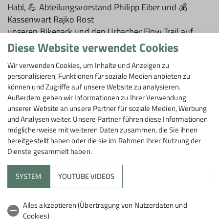
Habl, 💪 Abteilungsvorstand Philipp Eiber und 💰
Kassenwart Rajko Rost
unseren Bikepark und den Urbacher Flow Trail auf
Vordermann gebracht hat! 🙌
Diese Website verwendet Cookies
🎯 Ziele der Aktion waren im Bikepark à verbesserte
Wir verwenden Cookies, um Inhalte und Anzeigen zu
Table-Line & optimierte Anfahrt für alle Lines Flow Trail
personalisieren, Funktionen für soziale Medien anbieten zu
à Fokus auf besseres Wassermanagement 💧
können und Zugriffe auf unsere Website zu analysieren.
Die 💶 Finanzierung wurde für den Bikepark über
Außerdem geben wir Informationen zu Ihrer Verwendung
Vereinsgelder gestemmt und für den Flow Trail Urbach
unserer Website an unsere Partner für soziale Medien, Werbung
durch Unterstützung der Gemeinde Urbach realisieren
und Analysen weiter. Unsere Partner führen diese Informationen
können.
möglicherweise mit weiteren Daten zusammen, die Sie ihnen
bereitgestellt haben oder die sie im Rahmen Ihrer Nutzung der
Danke an Heiko Busse & Alexander Brauch für die
Dienste gesammelt haben.
Hilfe & Engagement! 🙏
SYSTEM
YOUTUBE VIDEOS
Nach dem ersten Training der Kids im Bikepark
positives Feedback von Trainer @Lars „Mir geht das ❤️
Herz auf! So viel Freude & Spaß. Das Training war easy.
Alles akzeptieren (Übertragung von Nutzerdaten und
Cookies)
Was braucht es dafür? Einen Bagger, eine neue Table –