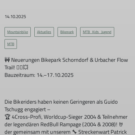
14.10.2025
Mountainbike
Aktuelles
Bikepark
MTB_Kids_Jugend
MTB
🚧 Neuerungen Bikepark Schorndorf & Urbacher Flow
Trail! 🚵‍♂️💥
Bauzeitraum: 14.–17.10.2025
Die Bikeriders haben keinen Geringeren als Guido
Tschugg engagiert –
🏆 4Cross-Profi, Worldcup-Sieger 2004 & Teilnehmer
der legendären RedBull Rampage (2004 & 2008)! 🤘
der gemeinsam mit unserem 🔧 Streckenwart Patrick