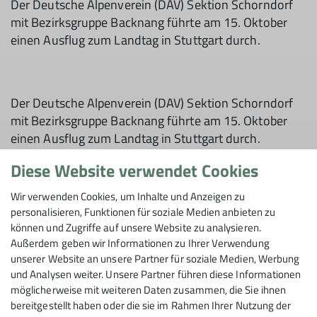
Der Deutsche Alpenverein (DAV) Sektion Schorndorf
mit Bezirksgruppe Backnang führte am 15. Oktober
einen Ausflug zum Landtag in Stuttgart durch.
Der Deutsche Alpenverein (DAV) Sektion Schorndorf
mit Bezirksgruppe Backnang führte am 15. Oktober
einen Ausflug zum Landtag in Stuttgart durch.
27 Personen trafen sich um 9.15 Uhr vor dem
Diese Website verwendet Cookies
Landtag, wo sie vom Besucherdienst empfangen
Wir verwenden Cookies, um Inhalte und Anzeigen zu
wurden. Als erstes gab es eine Einführung über die
personalisieren, Funktionen für soziale Medien anbieten zu
Hausordnung des Landtages sowie über verschiedene
können und Zugriffe auf unsere Website zu analysieren.
Regularien. Des Weiteren wurde noch auf die
Außerdem geben wir Informationen zu Ihrer Verwendung
Geschichte des Landtags eingegangen. Dem
unserer Website an unsere Partner für soziale Medien, Werbung
Mitarbeiter konnten auch Fragen zu den Themen
und Analysen weiter. Unsere Partner führen diese Informationen
gestellt werden.
möglicherweise mit weiteren Daten zusammen, die Sie ihnen
bereitgestellt haben oder die sie im Rahmen Ihrer Nutzung der